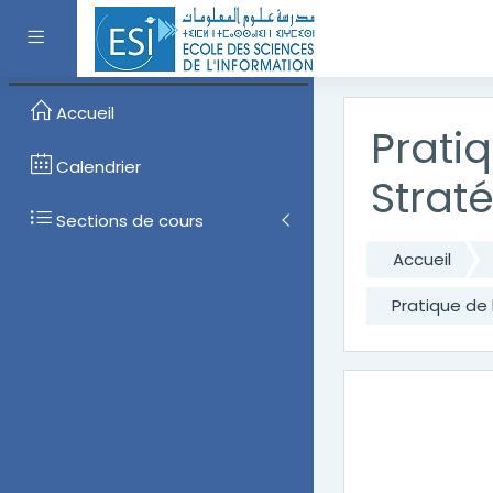
Passer au contenu prin
Panneau latéral
Accueil
Prati
Calendrier
Strat
Sections de cours
Accueil
Pratique de 
Aperçu 
Générali