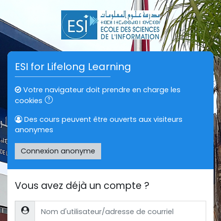
Passer au contenu principal
ESI for Lifelong Learning
Votre navigateur doit prendre en charge les
cookies
Des cours peuvent être ouverts aux visiteurs
anonymes
Connexion anonyme
Vous avez déjà un compte ?
Nom d'utilisateur/adresse de courriel